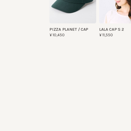
PIZZA PLANET / CAP
LALA CAP S 2
¥10,450
¥11,550