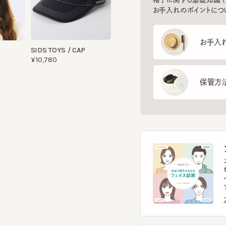
お手入れ方
SIDS TOYS / CAP
¥10,780
保管方法
フ
スマー
を診
イント
す。
フェ
ヘ
スマー