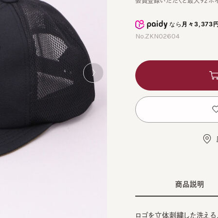
なら
月々3,373円
から
No.ZKN02604
カ
お
店舗
商品説明
ロゴを立体刺繍した洗えるメッシ
BEI