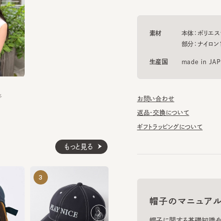
素材
本体：ポリエステル1
部分：ナイロン100
生産国
made in JAPAN
お問い合わせ
返品・交換について
ギフトラッピングについて
もっと見る
CL CAP2
HILDA 6
3
4
5
¥14,190
¥15,620
帽子のマニュアル
帽子に関する基礎知識や、長
お手入れのポイントについてご