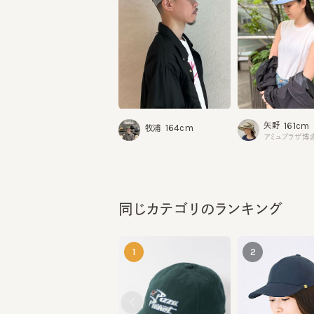
161cm
矢野
164cm
牧浦
アミュプラザ博多
同じカテゴリのランキング
1
2