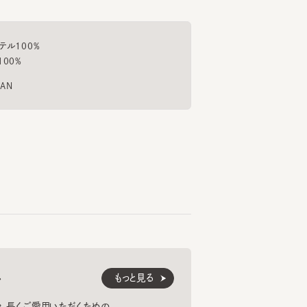
00%
%
LALA CAP 4
PALE CAP 9
6
7
8
¥15,950
¥8,800
¥12
もっと見る
くご愛用いただくための
紹介します。