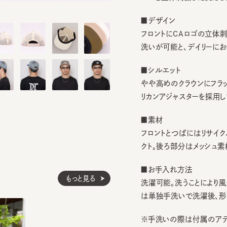
■デザイン
フロントにCAロゴの立体刺繍を
洗いが可能と、デイリーにお使い
■シルエット
やや高めのクラウンにフラット
リカンアジャスターを採用しまし
■素材
フロントとつばにはリサイクル
クト。後ろ部分はメッシュ素材で
■お手入れ方法
もっと見る
洗濯可能。洗うことにより風合
は単独手洗いで洗濯後、形を整
※手洗いの際は付属のアテンシ