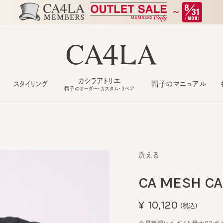
カシラアトリエ
スタイリング
帽子のマニュアル
もっ
帽子のオーダー・カスタム・リペア
洗える
CA MESH CAP
¥10,120
(税込)
会員登録いただくと最大92ポイント