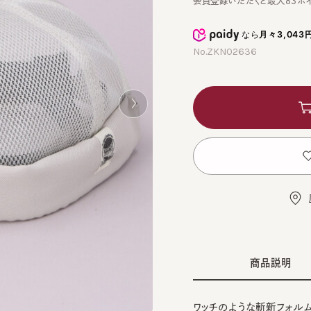
なら
月々3,043円
から
No.ZKN02636
カ
お
店舗
商品説明
ワッチのような斬新フォルムのキ
BLA