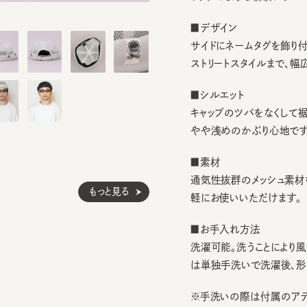
■デザイン
サイドにネームタグを飾り付け。
ストリートスタイルまで、幅広い
■シルエット
キャップのツバをなくして裾をロ
やや浅めのかぶり心地ですが、し
■素材
通気性抜群のメッシュ素材を使
もっと見る
軽にお使いいただけます。
■お手入れ方法
洗濯可能。洗うことにより風合
は単独手洗いで洗濯後、形を整
※手洗いの際は付属のアテンシ