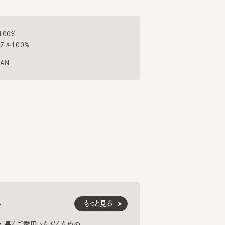
%
00%
もっと見る
くご愛用いただくための
紹介します。
LL BOA
ROLL AS16
¥9,900