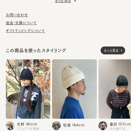
もっと見る
■お手入れ方法
洗濯不可。汚れにつきましては、帽子が汚れてしまう前の対策と
して、消臭・抗菌用のスプレーをお勧めしております。
お問い合わせ
返品・交換について
※柄の出方は個体差があります。
ギフトラッピングについて
アクリル70% ウール30%
素材
この商品を使ったスタイリング
もっと見る
made in JAPAN
生産国
161cm
157cm
矢野
春田
164cm
牧浦
アミュプラザ博多
大丸神戸店