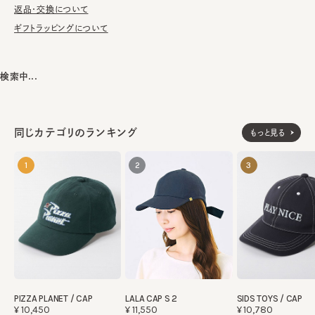
返品・交換について
※レザーの取り扱いについては、付属の下げ札をご参照ください。
ギフトラッピングについて
表地：合成皮革
素材
検索中...
裏地：綿100%
made in JAPAN
生産国
同じカテゴリのランキング
もっと見る
1
2
3
SIDS TOYS / CAP
PIZZA PLANET / CAP
LALA CAP S 2
¥10,780
¥10,450
¥11,550