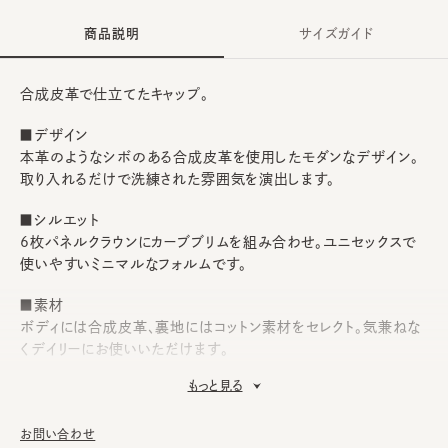
商品説明
サイズガイド
合成皮革で仕立てたキャップ。
■デザイン
本革のようなシボのある合成皮革を使用したモダンなデザイン。
取り入れるだけで洗練された雰囲気を演出します。
■シルエット
6枚パネルクラウンにカーブブリムを組み合わせ。ユニセックスで
使いやすいミニマルなフォルムです。
■素材
ボディには合成皮革、裏地にはコットン素材をセレクト。気兼ねな
くデイリーにお使いいただけます。
もっと見る
■お手入れ方法
洗濯不可。汚れにつきましては、帽子が汚れてしまう前の対策と
して、汗止めのハットライナーのお勧めしております。
お問い合わせ