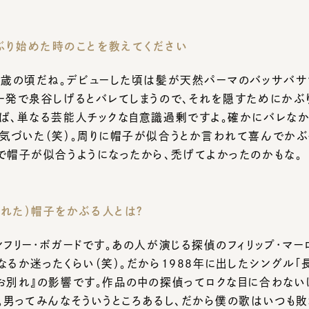
歳の頃だね。デビューした頃は髪が天然パーマのバッサバサでヒ
発で泉谷しげるとバレてしまうので、それを隠すためにかぶりは
、単なる芸能人チックな自意識過剰ですよ。確かにバレなかった
づいた（笑）。周りに帽子が似合うとか言われて喜んでかぶって
帽子が似合うようになったから、禿げてよかったのかもな。
た）帽子をかぶる人とは？
フリー・ボガードです。あの人が演じる探偵のフィリップ・マーロ
るか迷ったくらい（笑）。だから1988年に出したシングル「長い
別れ』の影響です。作品の中の探偵ってロクな目に合わないけど
男ってみんなそういうところあるし、だから僕の歌はいつも敗北
は“戦う男の象徴”みたいなものですよ。いつか役者で探偵役来
る時に気をつけていることを教えてください。