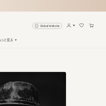
Global Website
と見る