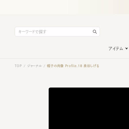
アイテム
TOP
ジャーナル
帽子の肖像 Profile.18 泉谷しげる
/
/