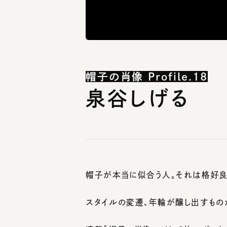
帽子の肖像 Profile.18
泉谷しげる
帽子が本当に似合う人。それは格好良く
スタイルの変遷、年輪が醸し出すものが
連載「帽子の肖像」では、2枚のポート
せます。