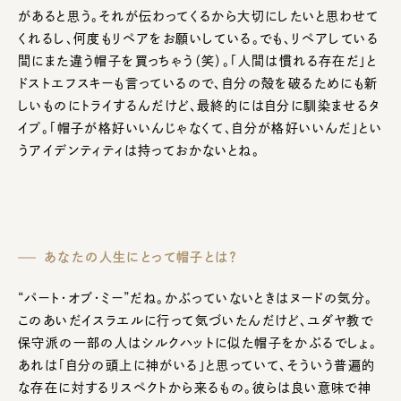
があると思う。それが伝わってくるから大切にしたいと思わせて
くれるし、何度もリペアをお願いしている。でも、リペアしている
間にまた違う帽子を買っちゃう（笑）。「人間は慣れる存在だ」と
ドストエフスキーも言っているので、自分の殻を破るためにも新
しいものにトライするんだけど、最終的には自分に馴染ませるタ
イプ。「帽子が格好いいんじゃなくて、自分が格好いいんだ」とい
うアイデンティティは持っておかないとね。
あなたの人生にとって帽子とは？
“パート・オブ・ミー”だね。かぶっていないときはヌードの気分。
このあいだイスラエルに行って気づいたんだけど、ユダヤ教で
保守派の一部の人はシルクハットに似た帽子をかぶるでしょ。
あれは「自分の頭上に神がいる」と思っていて、そういう普遍的
な存在に対するリスペクトから来るもの。彼らは良い意味で神