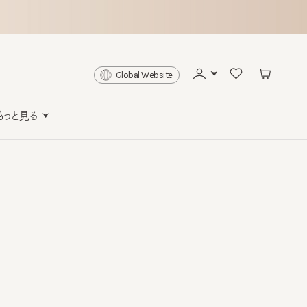
Global Website
と見る