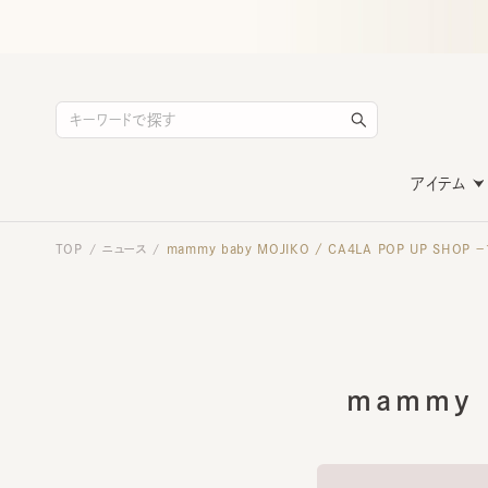
アイテム
TOP
ニュース
mammy baby MOJIKO / CA4LA POP UP SHOP －12
/
/
mammy b