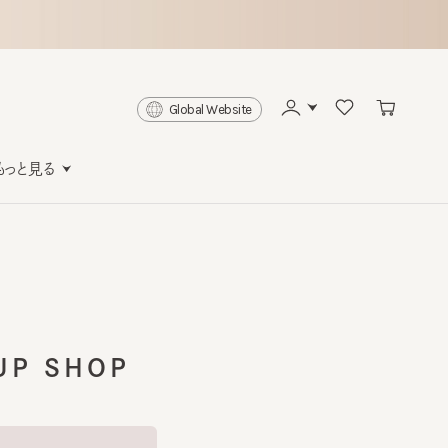
Global Website
と見る
P SHOP