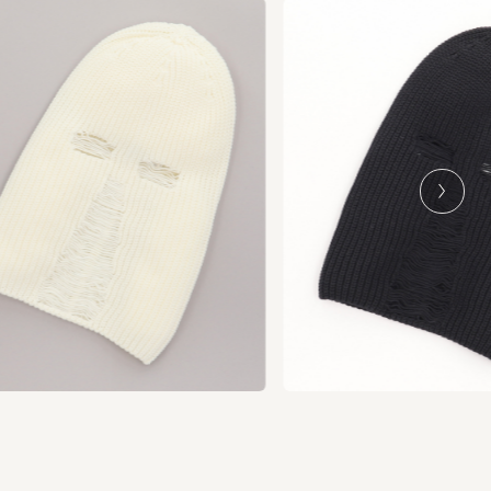
Ne
xt
込)