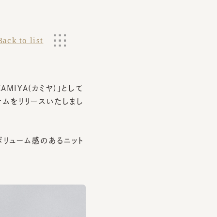
 to list
YA(カミヤ)」として
をリリースいたしまし
ューム感のあるニット