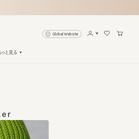
Global Website
と見る
r