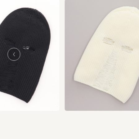
us
vio
Pre
KAMIYA