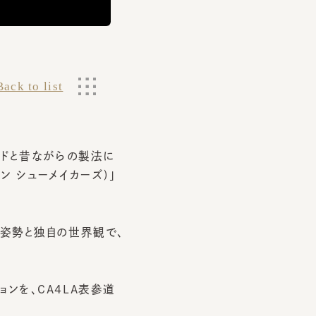
 to list
と昔ながらの製法に
 シューメイカーズ)」
勢と独自の世界観で、
、CA4LA表参道