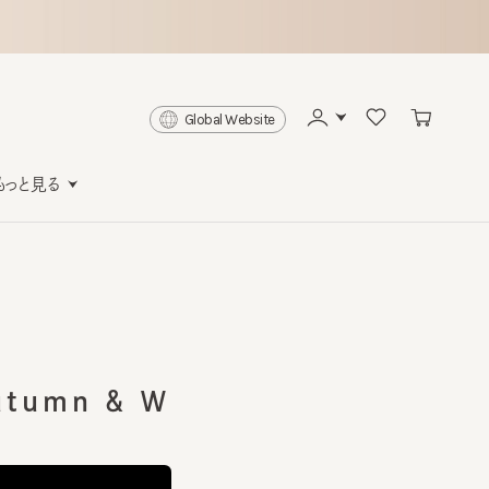
Global Website
と見る
umn ＆ Ｗ