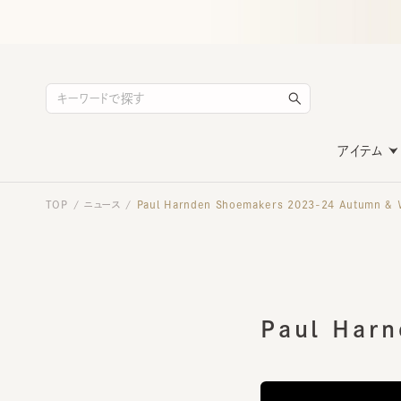
アイテム
TOP
ニュース
Paul Harnden Shoemakers 2023-24 Autumn ＆ Ｗin
/
/
Paul Harn