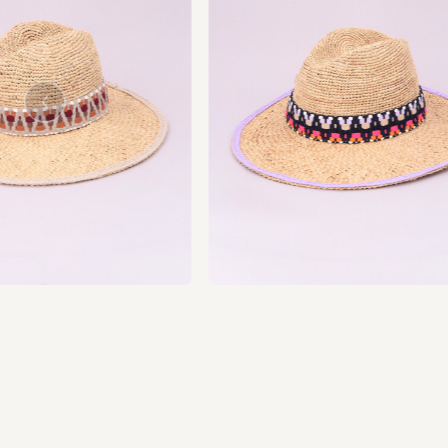
vio
Pre