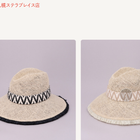
Ne
xt