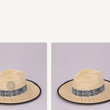
us
vio
Pre