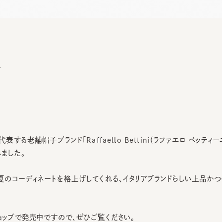
る老舗帽子ブランド「Raffaello Bettini(ラファエロ ベッティーニ)
した。
のコーディネートを格上げしてくれる、イタリアブランドらしい上品かつ個
ップで発売中ですので、ぜひご覧ください。
渋谷店 / 代官山店 / GINZA SIX店 / グランフロント大阪店 / 札