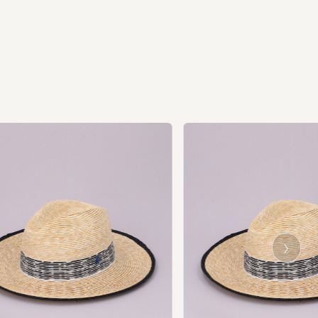
Ne
xt