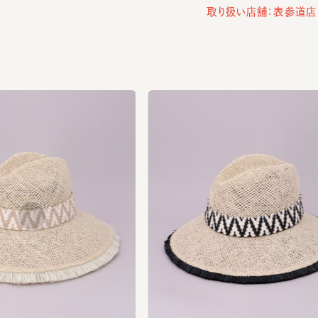
us
vio
Pre