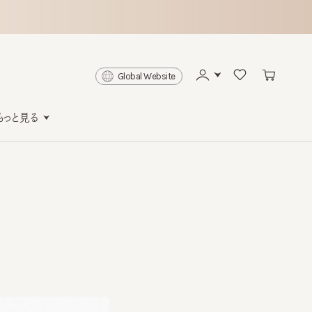
Global Website
と見る