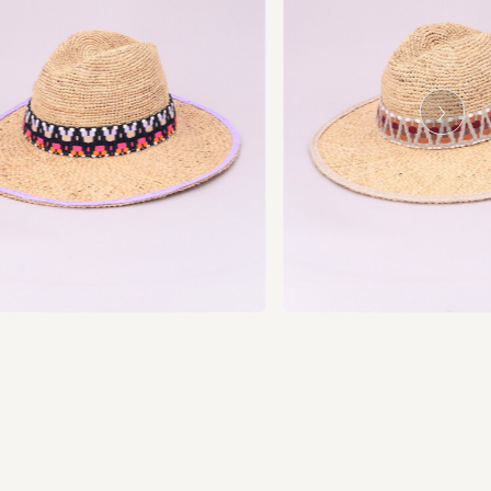
Ne
xt