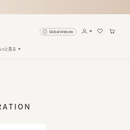
Global Website
と見る
TION