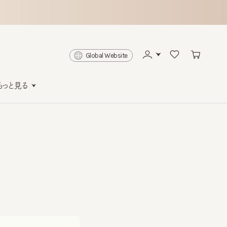
Global Website
と見る