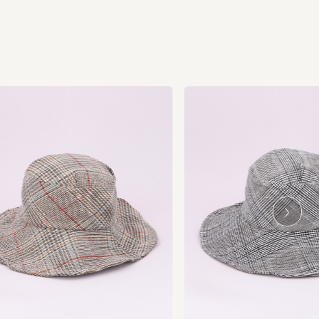
Ne
xt