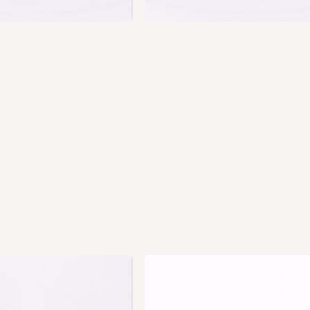
us
vio
Pre