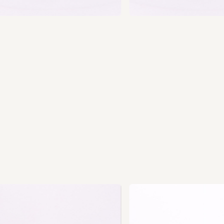
Ne
xt