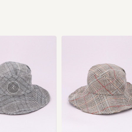
us
vio
Pre