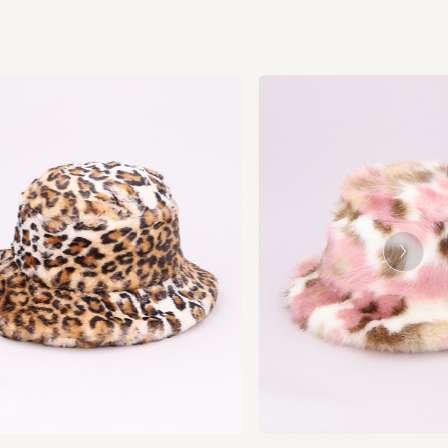
Ne
xt