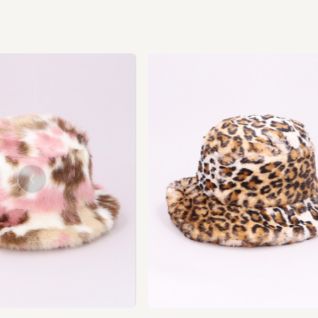
us
vio
Pre