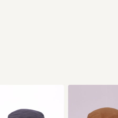
Ne
xt