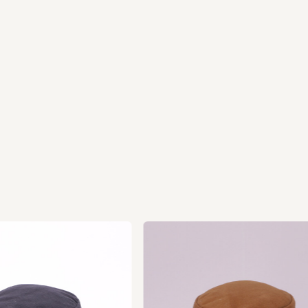
us
vio
Pre