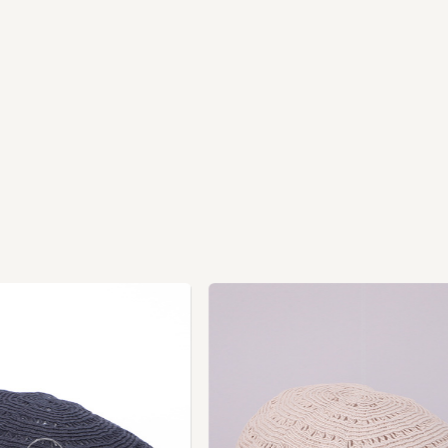
us
vio
Pre