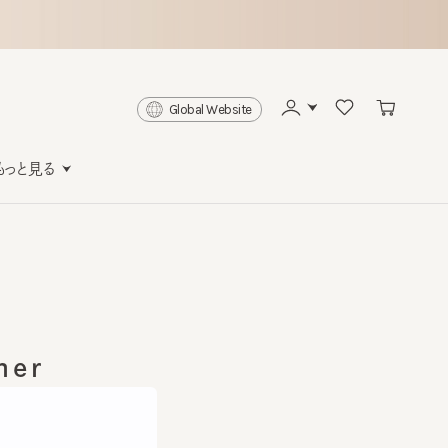
Global Website
と見る
r