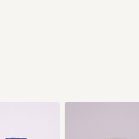
us
vio
Pre