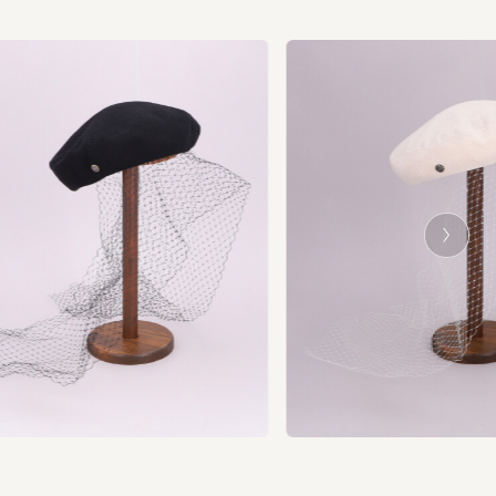
Ne
xt