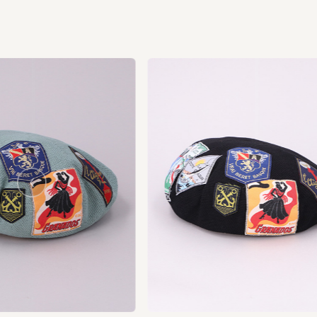
us
vio
Pre