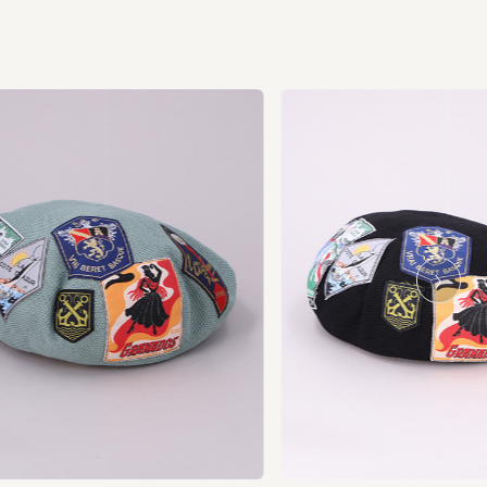
Ne
xt