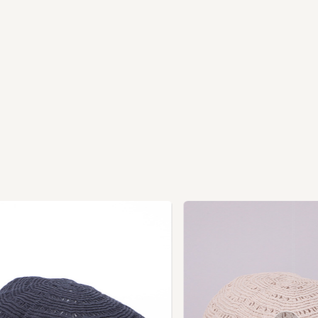
Ne
xt