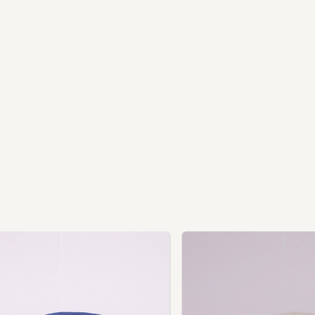
Ne
xt