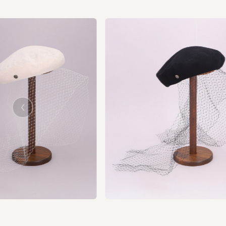
us
vio
Pre