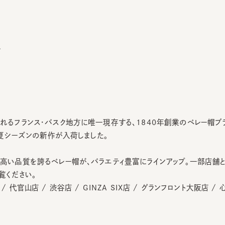
フランス・バスク地方に唯一現存する、1840年創業のベレー帽ブランド「L
夏シーズンの新作が入荷しました。
い品質を誇るベレー帽が、バラエティ豊富にラインアップ。一部店舗とオン
ください。
代官山店 / 渋谷店 / GINZA SIX店 / グランフロント大阪店 / 心