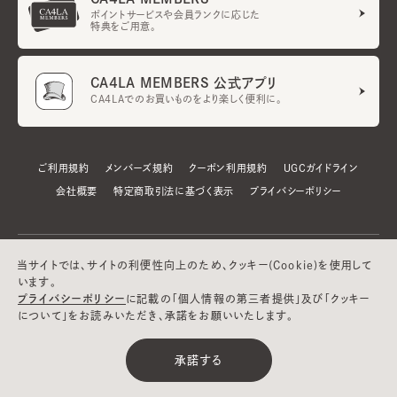
ポイントサービスや会員ランクに応じた
特典をご用意。
CA4LA MEMBERS 公式アプリ
CA4LAでのお買いものをより楽しく便利に。
ご利用規約
メンバーズ規約
クーポン利用規約
UGCガイドライン
会社概要
特定商取引法に基づく表示
プライバシーポリシー
当サイトでは、サイトの利便性向上のため、クッキー(Cookie)を使用して
います。
プライバシーポリシー
に記載の「個人情報の第三者提供」及び「クッキー
について」をお読みいただき、承諾をお願いいたします。
©CA4LA INC. All Rights Reserved.
承諾する