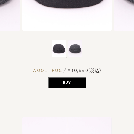
WOOL THUG
/ ￥10,560(税込)
BUY