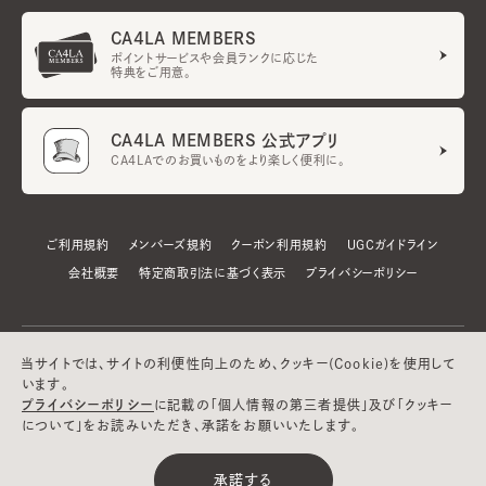
CA4LA MEMBERS
ポイントサービスや会員ランクに応じた
特典をご用意。
CA4LA MEMBERS 公式アプリ
CA4LAでのお買いものをより楽しく便利に。
ご利用規約
メンバーズ規約
クーポン利用規約
UGCガイドライン
会社概要
特定商取引法に基づく表示
プライバシーポリシー
当サイトでは、サイトの利便性向上のため、クッキー(Cookie)を使用して
います。
プライバシーポリシー
に記載の「個人情報の第三者提供」及び「クッキー
について」をお読みいただき、承諾をお願いいたします。
©CA4LA INC. All Rights Reserved.
承諾する