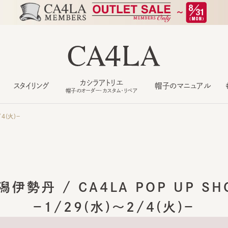
カシラアトリエ
スタイリング
帽子のマニュアル
もっ
帽子のオーダー・カスタム・リペア
(火)－
伊勢丹 / CA4LA POP UP SHO
－1/29(水)～2/4(火)－