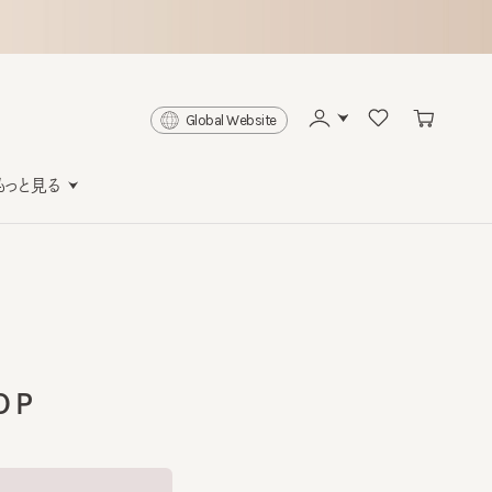
Global Website
と見る
P