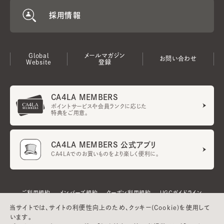
採用情報
Global
メールマガジン
お問い合わせ
Website
登録
CA4LA MEMBERS
ポイントサービスや会員ランクに応じた
特典をご用意。
CA4LA MEMBERS 公式アプリ
CA4LAでのお買いものをより楽しく便利に。
ご利用規約
メンバーズ規約
クーポン利用規約
UGCガイドライン
会社概要
特定商取引法に基づく表示
プライバシーポリシー
当サイトでは、サイトの利便性向上のため、クッキー(Cookie)を使用して
います。