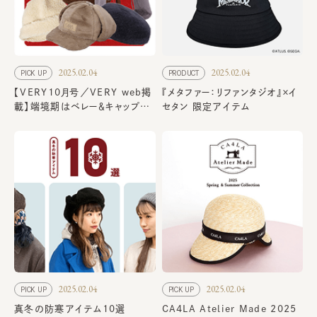
2025.02.04
2025.02.04
PICK UP
PRODUCT
【VERY10月号／VERY web掲
『メタファー：リファンタジオ』×イ
載】端境期はベレー＆キャップで
セタン 限定アイテム
秋の着こなしに！
2025.02.04
2025.02.04
PICK UP
PICK UP
真冬の防寒アイテム10選
CA4LA Atelier Made 2025