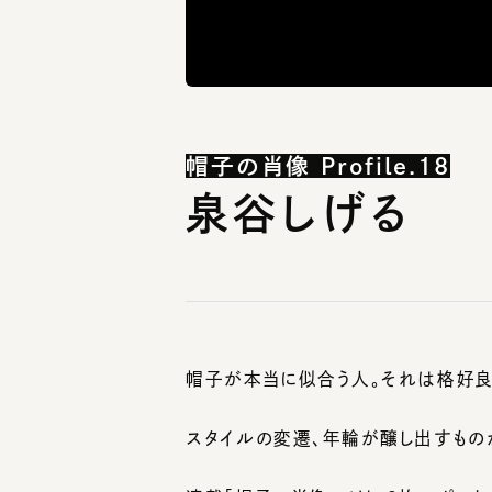
帽子の肖像 Profile.18
泉谷しげる
帽子が本当に似合う人。それは格好良く
スタイルの変遷、年輪が醸し出すものが
連載「帽子の肖像」では、2枚のポート
せます。