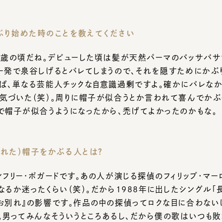
歳の頃だね。デビューした頃は髪が天然パーマのバッサバサでヒ
発で泉谷しげるとバレてしまうので、それを隠すためにかぶりは
、単なる芸能人チックな自意識過剰ですよ。確かにバレなかった
づいた（笑）。周りに帽子が似合うとか言われて喜んでかぶって
帽子が似合うようになったから、禿げてよかったのかもな。
た）帽子をかぶる人とは？
フリー・ボガードです。あの人が演じる探偵のフィリップ・マーロ
るか迷ったくらい（笑）。だから1988年に出したシングル「長い
別れ』の影響です。作品の中の探偵ってロクな目に合わないけど
男ってみんなそういうところあるし、だから僕の歌はいつも敗北
は“戦う男の象徴”みたいなものですよ。いつか役者で探偵役来
る時に気をつけていることを教えてください。