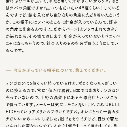
素材はウールが良くて、革だと暑くて汗がすごいからダメ。あと
はツバの角度ですかね。いつもだいたい45度くらいにしている
んですけど、鏡を見ながら自分なりの角度にたどり着いたという
か。この帽子にはツバのところに針金が入っているんで、好み
の角度に出来るんですよ。だからバーン！とツッコまれてカタチ
が崩れたら、その場で直します。針金が入っていないとペニャペ
ニャになっちゃうので、針金入りのものを必ず買うようにしてい
るんです。
今日かぶっている帽子について、教えてください。
テンガロンは6個くらい持っているけど、ボロくなったら新しい
のに換えるので、常に1個だけ現役。日本ではあまりテンガロン
売っていないので、上野の高架下にある石原商店というところ
で買っています。メーカーは気にしたことないけど、これはBULL
HIDEっていうアメリカのブランドですね。オレにとって一番カタ
チがいいからコレにしました。服でもそうですけど、自分で着た
いものしか着ないんです。人から「何それ」って言われても、自