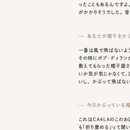
あなたが帽子をかぶ
一番は風で飛ばないよう
その時にボブ・ディランが
教えてもらった帽子屋さん
いか気が気じゃなくて、演
いし、 かぶって飛ばない
今日かぶっている帽子
これはCA4LAのこのお
も「折り畳める」って聞いて
そういや、その昔CA4LA
いていて、 サングラスか
今回それをかぶって来るか