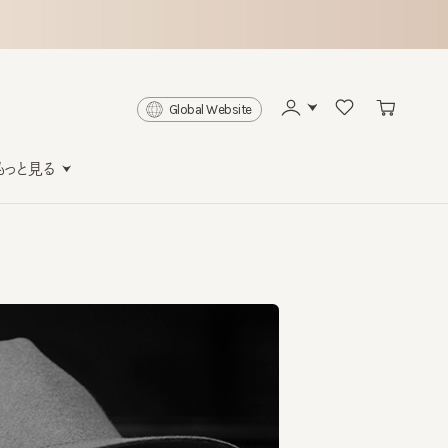
Global Website
と見る