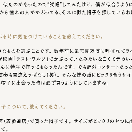
る時に気をつけていることを教えてください。
なものを選ぶことです。 数年前に氣志團万博に呼ばれてライブ
映画「ラスト・ワルツ」でかぶっていたみたいな白くてデカいハッ
に特注で作ってもらったんです。 でも野外コンサートだったも
奏も間違えっぱなし（笑）。 そんな僕の頭にピッタリ合うサイズ
帽子に出会った時は必ず買うようにしていますね。
について、教えてください。
店（表参道店）で買った帽子です。 サイズがピッタリのやつに出会
。
さんとコラボレーションしたこともありましてね。 それはハットに
ければ「誰でもみうらじゅんになれる帽子」だったんです。
迷ったんですけど、まだ僕は髪もありますからやめました（笑）