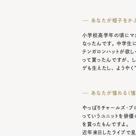
小学校高学年の頃にマカロ
なったんです。 中学生にな
テンガロンハットが欲しく
って貰ったんですが、 しっ
ゲも生えたし、 ようやく“
あなたが憧れる（憧れ
やっぱりチャールズ・ブロ
っていうユニットを俳優の
を買ったもんですよ。
近年来日したライブで見た
ったこともあるんですよ。
がかかりそうでした。 昔