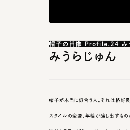
帽子の肖像 Profile.24 み
みうらじゅん
帽子が本当に似合う人。それは格好良く
スタイルの変遷、年輪が醸し出すものが
連載「帽子の肖像」では、2枚のポート
せます。