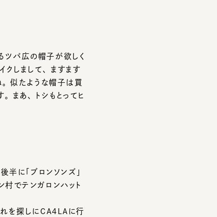
ツバ広の帽子が欲しく
しまして、 ますます
 似たような帽子は買
あ、 トシもとってヒ
半に「ブロンソンズ」
でテンガロンハット
探しにCA4LAに行
なるまでにはまだ時間
す。