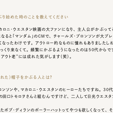
ニ・ウエスタン映画の大ファンになり、 主人公がかぶってる
ると「マンダム」のCMで、 チャールズ・ブロンソンが大ブレイク
なったわけです。 アウトロー的なものに憧れもありましたしね。
くり来なくて。 頻繁にかぶるようになったのは50代からです。 ま
アウト老”には成れた気がします（笑）。
た）帽子をかぶる人とは？
ンソンや、マカロニ・ウエスタンのヒーローたちですね。 30代後
田口トモロヲさんと組むんですけど、 二人して日光ウエスタン村
ボブ・ディランのポーラーハットってやつも欲しくなって、 それを
 似たのがあったので“試帽”してみたけど、 僕が似合うように
から憧れの人がかぶってる、それに似た帽子を探しているわけで