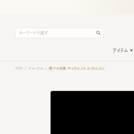
アイテム
TOP
ジャーナル
帽子の肖像 Profile.24 みうらじゅん
/
/