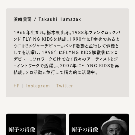
浜崎貴司 / Takashi Hamazaki
1965年生まれ。栃木県出身。
1988
年ファンクロックバ
ンド
FLYING KIDS
を結成。
1990
年に『幸せであるよ
うに』でメジャーデビュー。バンド活動と並行して俳優と
しても活躍し、
1998
年に
FLYNG KIDS
解散後にソロ
デビュー。ソロワークだけでなく数々のアーティストとジ
ョイントワークで活躍し、
2007
年に
FLYNG KIDS
を再
結成。ソロ活動と並行して精力的に活動中。
HP
|
Instagram
|
Twitter