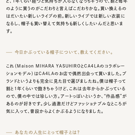
ど、
1
年くらい経つと気持ちが入らなくなっちゃうので、割と毎年
のように買うのがこだわりと言えばこだわりかな。買い換えるの
はだいたい新しいライブの前。新しいライブでは新しい衣装に
なるし、帽子も買い替えて気持ちも新しくしたいんだと思いま
す。
今日かぶっている帽子について、教えてください。
これ（
Maison MIHARA YASUHIRO
と
CA4LA
のコラボレー
ションモデル）は
CA4LA
のお店で偶然出会って買いました。ブ
ランドというよりも完全に見た目で選びましたね。僕は帽子って
割と
1
年くらいで飽きちゃうけど、これは去年からかぶっている
ので、僕の中では珍しい方。アートっぽいというか、“作品感”が
あるのが好きです。少し過激だけどファッショナブルなところが
気に入って、普段からよくかぶるようになりました。
あなたの人生にとって帽子とは？