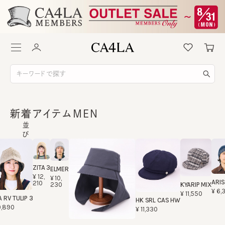
新着アイテムMEN
並
び
替
え：
新
ZITA 3
ELMER
着
¥12,
¥10,
ARI
順
210
KYARIP MIX
230
¥6
¥11,550
 RV TULIP 3
HK SRL CAS HW
10,890
¥11,330