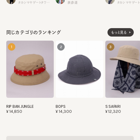
表参道
タカシマヤゲートタワーモール
同じカテゴリのランキング
もっと見る
1
2
3
RIP BAN JUNGLE
BOPS
S SAFARI
¥14,850
¥14,300
¥12,320