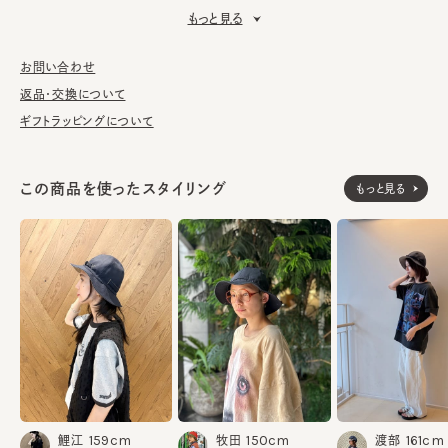
タウンユースはもちろん、ちょっとしたアウトドアシーンにもおすす
もっと見る
めです。
■お手入れ方法
お問い合わせ
洗濯不可。汚れにつきましては、帽子が汚れてしまう前の対策と
返品・交換について
して、消臭・抗菌用のスプレーをお勧めしております。
ギフトラッピングについて
※柄の出方は個体差があります。
この商品を使ったスタイリング
もっと見る
素材
表地：綿99% ポリエステル1%
裏地：ポリエステル88% ウール12%
made in JAPAN
生産国
150cm
159cm
161cm
牧田
鯉江
渡部