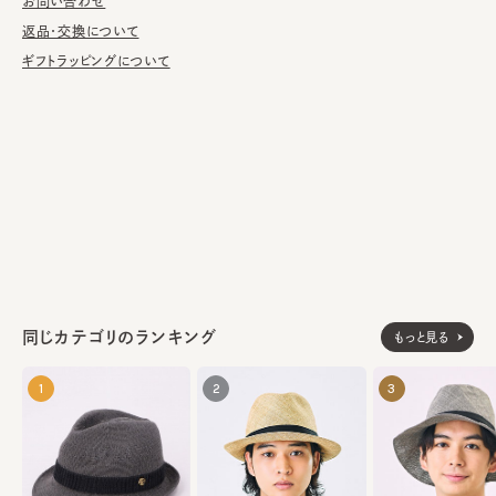
お問い合わせ
り、イタリア・アレッサンドリアの地にフェルト帽の芸術的職人だけ
を集めた工場を設立したことからボルサリーノの歴史が始まる。1
返品・交換について
60年の年月を経たボルサリーノでは、今日でも創設時と同様の製
ギフトラッピングについて
法が頑なに守られ、20世紀初頭の機械・木製型を現在に受け継
ぎ、それらの道具とともに受け継がれた伝統の技術はボルサリー
ノ クラフトマンシップとして幾世代にも渡り行き続けている。
天然草木100%
素材
made in Italy
生産国
同じカテゴリのランキング
もっと見る
1
2
3