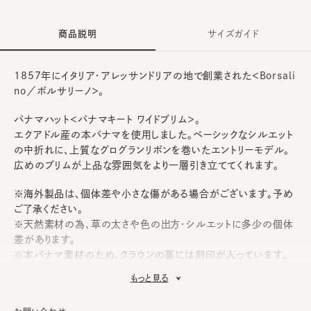
商品説明
サイズガイド
1857年にイタリア・アレッサンドリアの地で創業された＜Borsali
no／ボルサリーノ＞。
パナマハット＜パナマキート ワイドブリム＞。
エクアドル産の本パナマを使用しました。ベーシックなシルエット
の中折れに、上質なグログランリボンを巻いたエントリーモデル。
広めのブリムが上品な雰囲気をより一層引き立ててくれます。
※海外製品は、個体差や小さな傷がある場合がございます。予め
ご了承ください。
※天然素材の為、草の太さや色の出方・シルエットに多少の個体
差があります。
※本パナマ素材のため、クラウンの裏には刻印が入っています。
もっと見る
《Borsalino》
1857年、Giuseppe Borsalino（ジュゼッペ・ボルサリーノ）によ