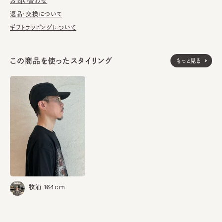
れを気にすることなくデイリーにお使いいただけます。
お問い合わせ
返品・交換について
■お手入れ方法
ギフトラッピングについて
洗濯可能。洗うことにより風合いに多少の変化が起こります。お洗
濯の際は単独手洗いで洗濯後、形を整え陰干ししてください。
この商品を使ったスタイリング
もっと見る
※サイズ調節紐付き（サイズを小さくする際は、紐をまっすぐ引き
出してください。逆向きに引っ張るとスベリを破損する可能性がご
ざいます。）
※手洗いの際は品質の記載を必ずご参照ください。
本体：ポリエステル100%
素材
部分：ポリエステル100%
made in JAPAN
生産国
164cm
牧浦