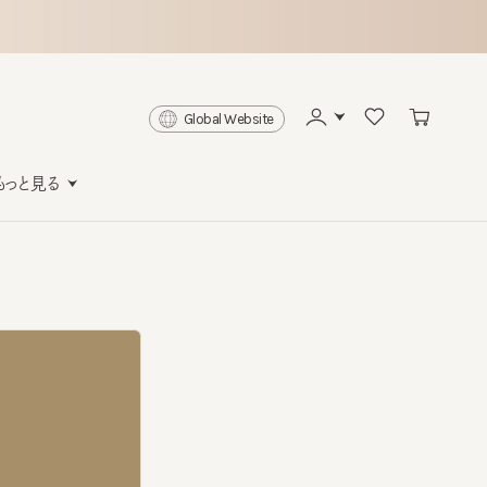
Global Website
と見る