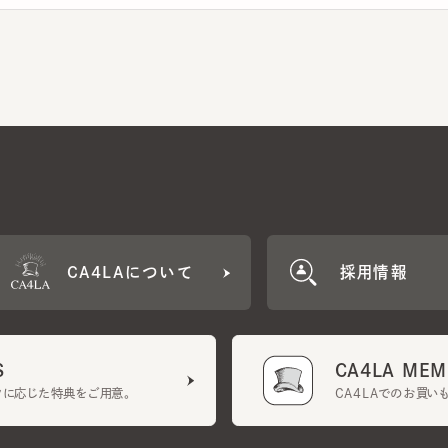
CA4LAについて
採用情報
CA4LA MEMB
に応じた特典をご用意。
CA4LAでのお買いものを