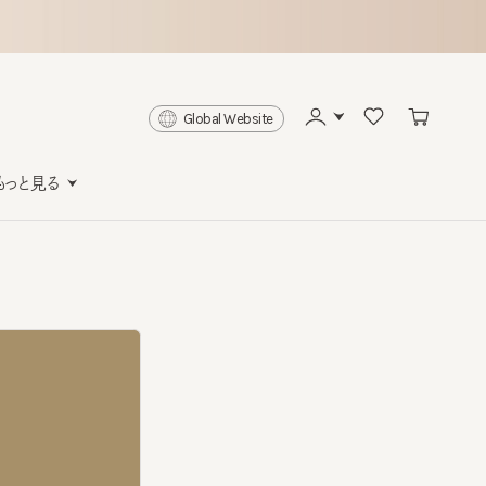
Global Website
と見る