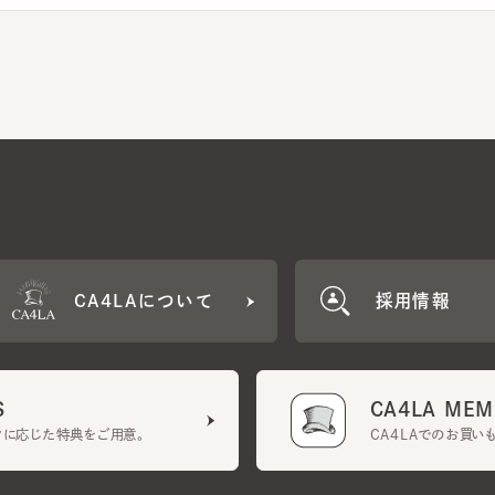
CA4LAについて
採用情報
CA4LA MEMB
に応じた特典をご用意。
CA4LAでのお買いものを