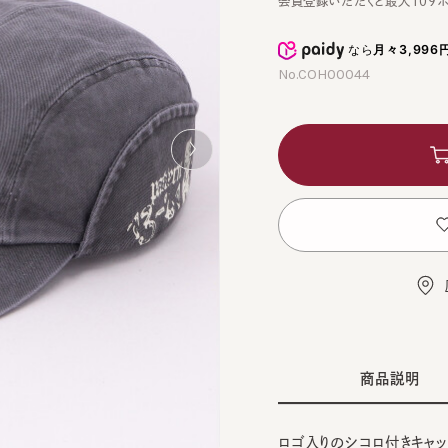
なら
月々3,996円
から
No.COH00044
カ
お
店舗
商品説明
ロゴ入りのシコロ付きキャップ。
BLA