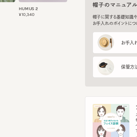
お手入れのポイントについてご
お手入れ方
保管方法
フ
スマー
を診
イント
す。
フェ