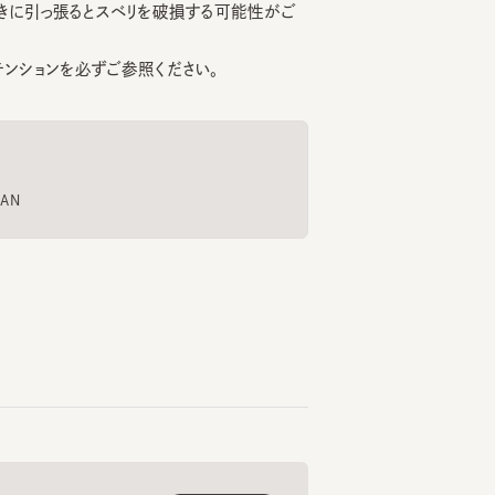
ョンを必ずご参照ください。
CANARY
TRUKER
6
7
8
¥17,380
¥13,200
¥15
もっと見る
くご愛用いただくための