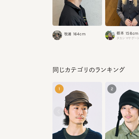
158cm
栃本
164cm
牧浦
タカシマヤゲートタ
同じカテゴリのランキング
1
2
COLLAR TWILL 3
CHARI 6
¥10,670
¥11,770