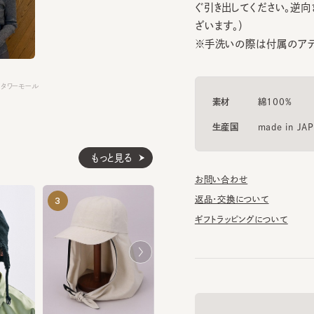
※手洗いの際は付属のアテンシ
ワーモール
素材
綿100%
生産国
made in JAPAN
もっと見る
お問い合わせ
TWISTER WF REPL
ARDEM
返品・交換について
3
4
5
¥10,120
¥12,100
ギフトラッピングについて
帽子のマニュアル
HUMUS 2
¥10,340
帽子に関する基礎知識や、長