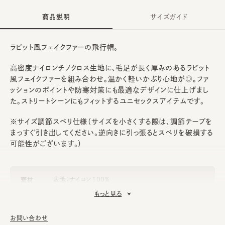
商品説明
サイズガイド
ラビット風フェイクファーの飛行帽。
高密度ナイロンチノクロス生地に、毛足が長く厚みのあるラビット
風フェイクファーを組み合わせ。温かく軽いかぶり心地が◎。ファ
ッションのポイントや防寒対策にも最適なデザインに仕上げまし
た。ストリートシーンにもフィットするユニセックスアイテムです。
※サイズ調節スベリ仕様（サイズを小さくする際は、調節テープを
まっすぐ引き出してください。逆向きに引っ張るとスベリを破損する
可能性がございます。）
表地：ナイロン100%
素材
基布：アクリル55% ポリエステル45%
もっと見る
ファー部分：アクリル100%
裏地：ポリエステル100%
お問い合わせ
made in JAPAN
生産国