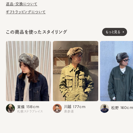
返品・交換について
ギフトラッピングについて
この商品を使ったスタイリング
もっと見る
177cm
158cm
川越
東條
160c
松野
表参道
札幌ステラプレイス