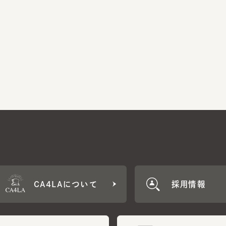
CA4LAについて
採用情報
CA4LA MEMB
に応じた特典をご用意。
CA4LAでのお買いものを