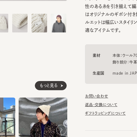
はオリジナルのギボシ付き焼印
ルエットは幅広いスタイリングに
適なアイテムです。
素材
本体：ウール70% ア
飾り部分：牛革
生産国
made in JAPAN
もっと見る
お問い合わせ
返品・交換について
ギフトラッピングについて