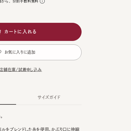
カートに入れる
気に入りに追加
在庫/試着申し込み
サイズガイド
をブレンドした糸を使用。かぶり口に伸縮
しいフィット感に仕上げました。サイドに
CK