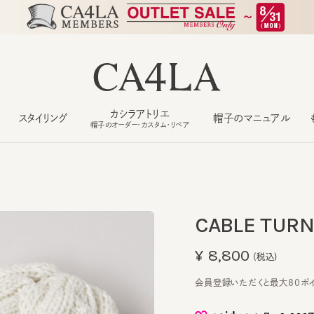
カシラアトリエ
スタイリング
帽子のマニュアル
もっ
帽子のオーダー・カスタム・リペア
CABLE TURN 5
¥8,800
(税込)
会員登録いただくと最大80ポイント
なら
月々2,933円
から