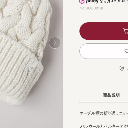
No.DOU01981
お
店舗
商品説明
ケーブル柄の折り返しニット。
メリノウールとバルキーアクリル
性のある糸を引き揃えて編み、優
BLA