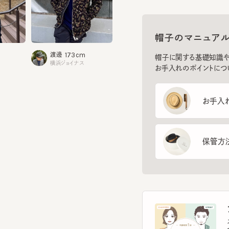
帽子のマニュアル
1
173cm
栃本
渡邊
164cm
牧浦
帽子に関する基礎知識や、長
タカシマ
横浜ジョイナス
お手入れのポイントについてご
お手入れ方
保管方法
フ
スマー
を診
イン
す。
フェ