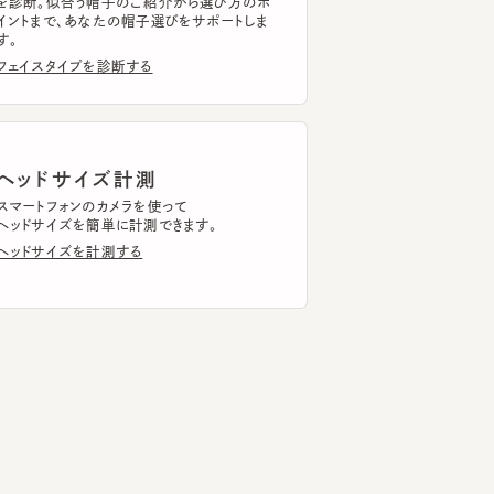
ッドサイズ計測
CALME 2
CF BRITISH FUR WATCH3
ELLI
6
7
8
トフォンのカメラを使って
¥11,330
¥9,130
¥8,
ドサイズを簡単に計測できます。
ドサイズを計測する