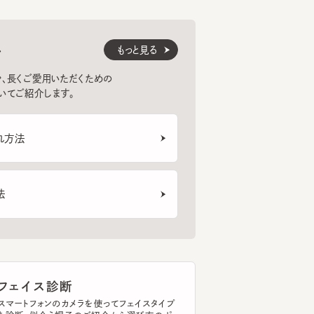
もっと見る
58cm
167cm
152cm
田島
福岡
くご愛用いただくための
ヤゲートタワーモール
代官山
アミュプラザ博多
紹介します。
法
ェイス診断
トフォンのカメラを使ってフェイスタイプ
断。似合う帽子のご紹介から選び方のポ
トまで、あなたの帽子選びをサポートしま
イスタイプを診断する