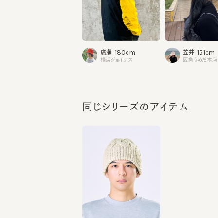
180cm
151cm
廣瀬
笠井
横浜ジョイナス
阪急うめだ本店
同じシリーズのアイテム
CABLE TURN 6
¥9,460