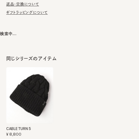
洗濯不可。汚れにつきましては、帽子が汚れてしまう前の対策と
返品・交換について
して、消臭・抗菌用のスプレーをお勧めしております。
ギフトラッピングについて
本体：ウール70% アクリル30%
素材
検索中...
飾り部分：牛革
made in JAPAN
生産国
同じシリーズのアイテム
CABLE TURN 5
¥8,800