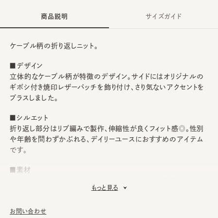
商品説明
サイズガイド
ケーブル柄の折り返しニット。
■デザイン
立体的なケーブル柄が特徴のデザイン。サイドにはオリジナルの
ギボシ付き焼印レザーパッチを飾り付け、さり気ないアクセントを
プラスしました。
■シルエット
折り返し部分はリブ編みで製作、伸縮性が良くフィット感◎。性別
や年齢を問わずかぶれる、デイリーユースにおすすめのアイテム
です。
■素材
メリノウールとバルキーアクリルをブレンドした糸を使用。ふっくら
もっと見る
とあたたかみのある風合いは秋冬シーズンにピッタリ。
■お手入れ方法
お問い合わせ