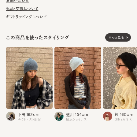
濯の際は単独手洗いで洗濯後、形を整え陰干ししてください。
お問い合わせ
返品・交換について
※手洗いの際は付属のアテンションを必ずご参照ください。
ギフトラッピングについて
綿48% 和紙34% ポリエステル15% ナイロン3%
素材
この商品を使ったスタイリング
もっと見る
made in JAPAN
生産国
160cm
162cm
154cm
郭
中田
道川
GINZA SIX
ルミネエスト新宿
横浜ジョイナス