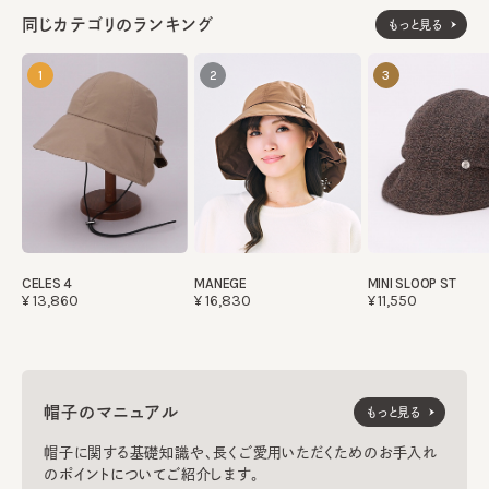
同じカテゴリのランキング
もっと見る
1
2
3
CELES 4
MANEGE
MINI SLOOP ST
¥13,860
¥16,830
¥11,550
帽子のマニュアル
もっと見る
帽子に関する基礎知識や、長くご愛用いただくためのお手入れ
のポイントについてご紹介します。