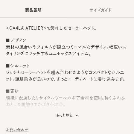
商品説明
サイズガイド
＜CA4LA ATELIER＞で製作したセーラーハット。
■デザイン
素材の風合いやフォルムが際立つミニマルなデザイン。幅広いス
タイリングにマッチするユニセックスアイテム。
■シルエット
ワッチとセーラーハットを組み合わせたようなコンパクトなシルエ
ット。頭馴染みが良いので、すっとコーディネートに溶け込みます。
■素材
環境に配慮したリサイクルウールのボア素材を使用。軽くふわふ
わとした肌触りでかぶり心地◎。
もっと見る
■お手入れ方法
洗濯不可。汚れにつきましては、帽子が汚れてしまう前の対策と
して、消臭・抗菌用のスプレーをお勧めしております。
お問い合わせ