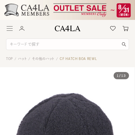
TOP
ハット
その他のハット
CF HATCH BOA REWL
/
/
/
1
/
13