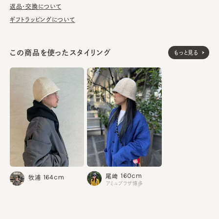
返品・交換について
ギフトラッピングについて
ウール56% ポリエステル29% ナイロン15%
素材
made in JAPAN
生産国
この商品を使ったスタイリング
もっと見る
160cm
尾﨑
164cm
牧浦
アミュプラザ博多