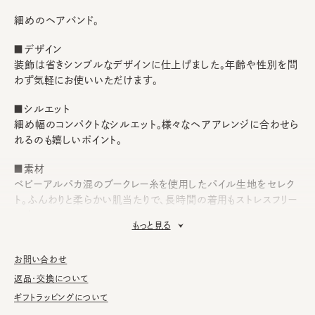
細めのヘアバンド。
■デザイン
装飾は省きシンプルなデザインに仕上げました。年齢や性別を問
わず気軽にお使いいただけます。
■シルエット
細め幅のコンパクトなシルエット。様々なヘアアレンジに合わせら
れるのも嬉しいポイント。
■素材
ベビーアルパカ混のブークレー糸を使用したパイル生地をセレク
ト。ふんわりと柔らかい肌当たりで、長時間の着用もストレスフリー
です。
もっと見る
■お手入れ方法
洗濯不可。汚れにつきましては、帽子が汚れてしまう前の対策と
お問い合わせ
して、消臭・抗菌用のスプレーをお勧めしております。
返品・交換について
ギフトラッピングについて