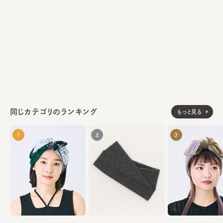
アルパカ60% ナイロン25% ウール15%
素材
made in JAPAN
生産国
同じカテゴリのランキング
もっと見る
1
2
3