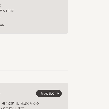
CANARY
EAGLE FREEDOM MESH
TRU
6
7
8
¥17,380
¥13,750
¥13
もっと見る
くご愛用いただくための
紹介します。
法