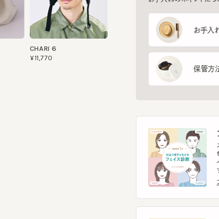
CHARI 6
¥11,770
保管方法
フ
スマー
を診
イント
す。
フェ
ヘ
スマー
ヘッ