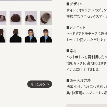
サイドにオリジナルのプリントパ
性抜群なユニセックスアイテム。
■シルエット
ヘッドギアをモチーフに製作。
わせてお使いいただけます。
■素材
ペットボトルを再利用したマイク
地をセレクト。裏地にはリサイ
イテムに仕上げました。
■お手入れ方法
もっと見る
洗濯不可。汚れにつきましては
臭・抗菌用のスプレーをお勧めし
素材
表地：合成皮革
裏地：ポリエステル1