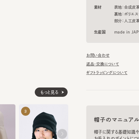
部分：人工皮革
生産国
made in JAPAN
お問い合わせ
返品・交換について
ギフトラッピングについて
もっと見る
TWISTER WF REPL
ARDEM
3
4
5
¥10,120
¥12,100
帽子のマニュアル
帽子に関する基礎知識や、長
お手入れのポイントについてご
お手入れ方