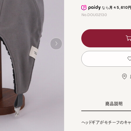
なら
月々5,610円
から
No.DOU02130
カ
お
店舗
商品説明
ヘッドギアがモチーフのキャップ
■デザイン
BLA