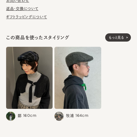
お問い合わせ
《GOTTMANN》
1937年創業、80年続く家族経営の老舗ドイツ帽子ブランド。ヨー
返品・交換について
ロッパを中心に世界中のデパートや小売店に卸しており、国内の
ギフトラッピングについて
インポートブランドの中でも日本人好みの帽子として紳士向けの
ハンチングやキャップに定評がある。時代を超えたスタイリッシュ
かつクラシカルな、実用性を兼ね備えたデザインの帽子が人気
この商品を使ったスタイリング
もっと見る
で、丁寧な縫製と型入れ、素材にこだわった最高のかぶり心地を
提供している。
ウール100%
素材
made in EU
生産国
160cm
164cm
鄭
牧浦