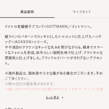
商品説明
サイズガイド
ドイツの老舗帽子ブランド＜GOTTMANN／ゴットマン＞。
縦ラインのパターンでスッキリとしたシルエットに仕上げたハンチ
ング＜JACKSON＞シリーズ。
やや浅目のクラウンはキレイな丸みを帯びながらも、細身でスマー
トなフォルムを形成。秋冬らしい総柄生地で仕上げ、クラシカルな
雰囲気に仕上げました。ブランドロゴパーツがさりげないアクセン
ト。
※海外製品は、個体差や小さな傷がある場合がございます。予め
ご了承ください。
※柄の出方は個体差があります。
※縫い付けタグとCA4LA付属タグがございますが、サイズ・品質
表示につきましてはCA4LA付属タグをご参照ください。また、サ
もっと見る
イズの実寸については「SIZE GUIDE」をご覧ください。