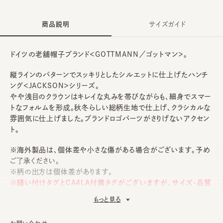
商品説明
サイズガイド
ドイツの老舗帽子ブランド＜GOTTMANN／ゴットマン＞。
縦ラインのパターンでスッキリとしたシルエットに仕上げたハンチ
ング＜JACKSON＞シリーズ。
やや浅目のクラウンはキレイな丸みを帯びながらも、細身でスマー
トなフォルムを形成。秋冬らしい総柄生地で仕上げ、クラシカルな
雰囲気に仕上げました。ブランドロゴパーツがさりげないアクセン
ト。
※海外製品は、個体差や小さな傷がある場合がございます。予め
ご了承ください。
※柄の出方は個体差があります。
※縫い付けタグとCA4LA付属タグがございますが、サイズ・品質
表示につきましてはCA4LA付属タグをご参照ください。また、サ
もっと見る
イズの実寸については「SIZE GUIDE」をご覧ください。