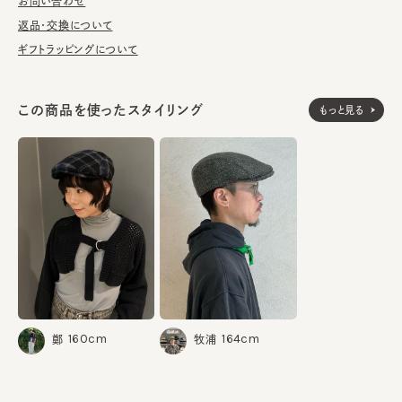
お問い合わせ
《GOTTMANN》
1937年創業、80年続く家族経営の老舗ドイツ帽子ブランド。ヨー
返品・交換について
ロッパを中心に世界中のデパートや小売店に卸しており、国内の
ギフトラッピングについて
インポートブランドの中でも日本人好みの帽子として紳士向けの
ハンチングやキャップに定評がある。時代を超えたスタイリッシュ
かつクラシカルな、実用性を兼ね備えたデザインの帽子が人気
この商品を使ったスタイリング
もっと見る
で、丁寧な縫製と型入れ、素材にこだわった最高のかぶり心地を
提供している。
ウール100%
素材
made in EU
生産国
160cm
164cm
鄭
牧浦