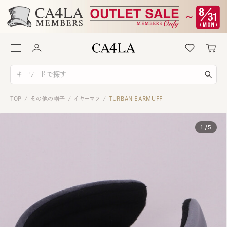
TOP
その他の帽子
イヤーマフ
TURBAN EARMUFF
/
/
/
1
/
5