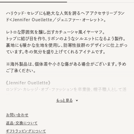
ハリウッド・セレブにも絶大な人気を誇るヘアアクセサリーブラン
ド＜Jennifer Ouellette／ジェニファー・オーレット＞。
レトロな雰囲気を醸し出すカチューシャ風イヤーマフ。
トップに結び目を作り、リボンのようなシルエットになるよう製作。
裏地にも暖かな生地を使用し、防寒性抜群のデザインに仕上がっ
ています。冬の気分を盛り上げてくれるアイテムです。
※海外製品は、個体差や小さな傷がある場合がございます。予め
ご了承ください。
《Jennifer Ouellette》
ロンドン・カレッジ・オブ・ファッションを卒業後、帽子職人として活
躍していたジェニファー・オーレットが1996年にスタートしたヘア
もっと見る
アクセサリーブランド。母親が経営していたヴィンテージで培われ
たデザインセンスをインスピレーションの源に制作されるユニーク
お問い合わせ
なへアーバンドアクセサリー。ヴィンテージファッションに対する情
熱を現代のニューヨークスタイルに落とし込んだそのデザインは
返品・交換について
活力と革新性に満ちあふれ、世界の一流ファッション誌にも掲載さ
ギフトラッピングについて