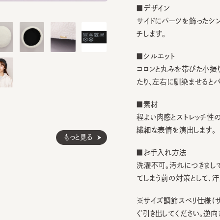
サイドにパーツを飾ったシンプル
チします。
■シルエット
コロンと丸みを帯びた小振りシル
たり、左右に馴染ませるとバラン
■素材
程よい肉感とストレッチ性のある
繊細な表情を演出します。
もっと見る
■お手入れ方法
洗濯不可。汚れにつきましては
てしまう前の対策として、汗止め
※サイズ調節スベリ仕様（サイズ
ぐ引き出してください。逆向きに
ざいます。）
※柄の出方は個体差があります