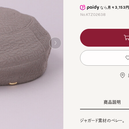
なら
月々3,153円
から
No.KTZ02638
カ
お
店舗
商品説明
ジャガード素材のベレー。
■デザイン
BLA