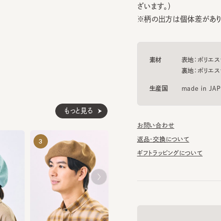
素材
表地：ポリエステル8
裏地：ポリエステル1
生産国
made in JAPAN
もっと見る
お問い合わせ
HK SIMEON
DANNY SS
返品・交換について
3
4
5
¥11,770
¥6,600
ギフトラッピングについて
帽子のマニュアル
DANNY SS
¥7,150
帽子に関する基礎知識や、長