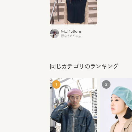
159cm
完山
阪急うめだ本店
同じカテゴリのランキング
1
2
MERET SS8
DANNY CO
¥12,100
¥7,260