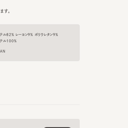
2% レーヨン9% ポリウレタン9%
00%
MERET 11
CF POLLEN
ROLL
6
7
8
¥13,200
¥15,400
¥9,
もっと見る
くご愛用いただくための