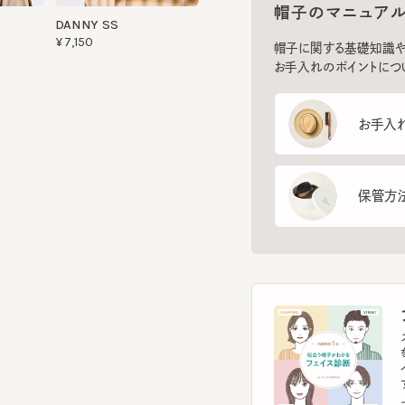
お手入れのポイントについてご
お手入れ方
保管方法
フ
スマー
を診
イント
す。
フェ