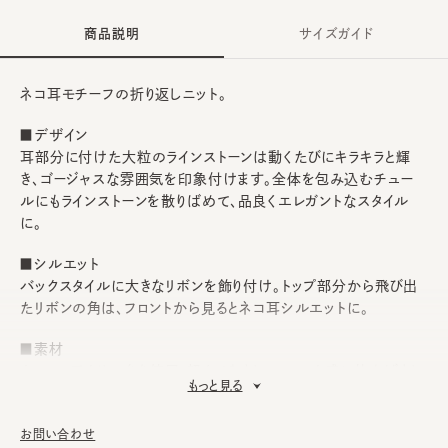
商品説明
サイズガイド
ネコ耳モチーフの折り返しニット。
■デザイン
耳部分に付けた大粒のラインストーンは動くたびにキラキラと輝
き、ゴージャスな雰囲気を印象付けます。全体を包み込むチュー
ルにもラインストーンを散りばめて、品良くエレガントなスタイル
に。
■シルエット
バックスタイルに大きなリボンを飾り付け。トップ部分から飛び出
たリボンの角は、フロントから見るとネコ耳シルエットに。
■素材
ウール×アクリル糸を使用。軽くてやさしいフィット感に仕上げまし
もっと見る
た。
■お手入れ方法
お問い合わせ