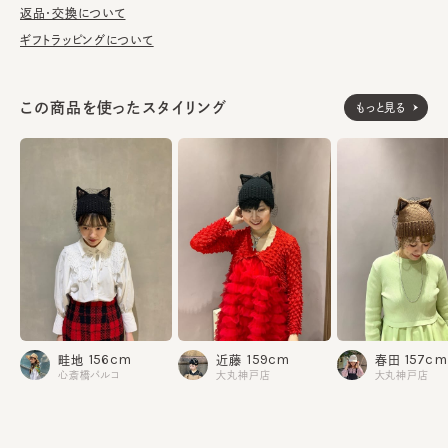
洗濯不可。汚れにつきましては、帽子が汚れてしまう前の対策と
返品・交換について
して、消臭・抗菌用のスプレーをお勧めしております。
ギフトラッピングについて
本体：ウール48% アクリル48% ナイロン4%
素材
この商品を使ったスタイリング
もっと見る
飾り部分：ナイロン100%
made in JAPAN
生産国
156cm
159cm
157cm
畦地
近藤
春田
心斎橋パルコ
大丸神戸店
大丸神戸店