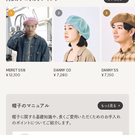
1
2
3
MERET SS8
DANNY CO
DANNY SS
¥12,100
¥7,260
¥7,150
帽子のマニュアル
もっと見る
帽子に関する基礎知識や、長くご愛用いただくためのお手入れ
のポイントについてご紹介します。