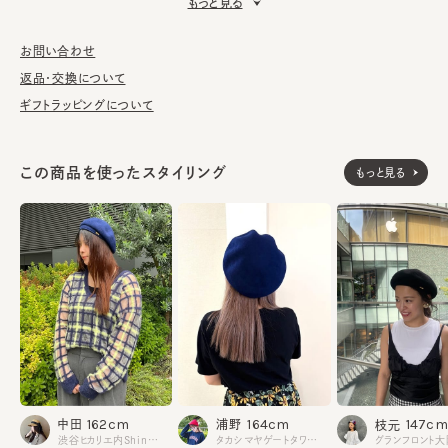
もっと見る
■お手入れ方法
洗濯不可。汚れにつきましては、消臭・抗菌用のスプレーや、帽子
お問い合わせ
が汚れてしまう前の対策として、汗止めのハットライナーのお勧め
返品・交換について
しております。
ギフトラッピングについて
※サイズ調節紐付き（サイズを小さくする際は、紐をまっすぐ引き
出してください。逆向きに引っ張るとスベリを破損する可能性がご
この商品を使ったスタイリング
もっと見る
ざいます。）
ウール100%
素材
made in JAPAN
生産国
162cm
164cm
147cm
中田
浦野
枝元
渋谷ヒカリエ内ShinQs
タカシマヤゲートタワーモール
グランフロント