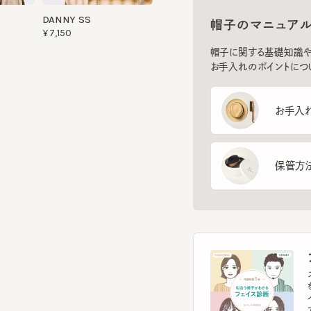
帽子に関する基礎知識や、長
お手入れのポイントについてご
お手入れ方
保管方法
フ
スマー
を診
イント
す。
フェ