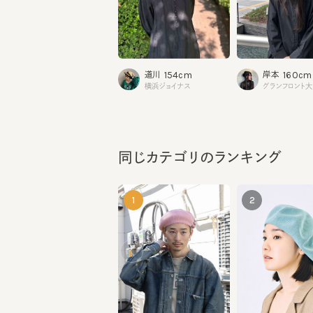
154cm
160cm
道川
岸本
横浜ジョイナス
グランフロント大阪
同じカテゴリのランキング
1
2
MERET SS8
DANNY CO
¥12,100
¥7,260