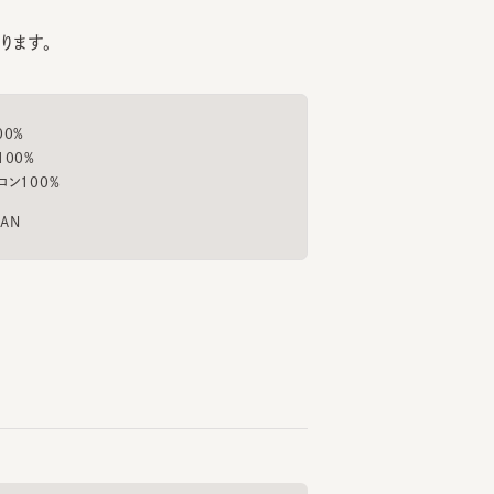
%
00%
CF POLLEN
MERET 11
ROLL
6
7
8
¥15,400
¥13,200
¥9,
もっと見る