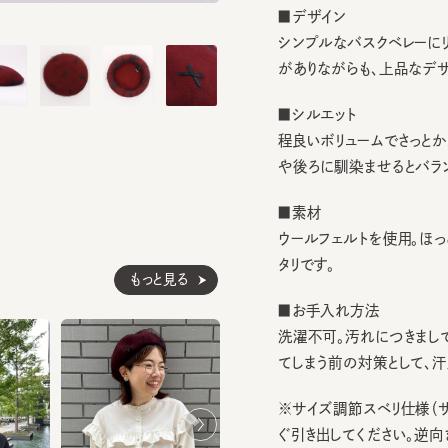
シンプルなバスクベレーにリボン
がありながらも、上品なデザイン
■シルエット
程良いボリュームでさっとかぶり
や後ろに馴染ませるとバランス◎
■素材
ウールフェルトを使用。ほっこり
タリです。
もっと見る
■お手入れ方法
洗濯不可。汚れにつきましては
てしまう前の対策として、汗止め
※サイズ調節スベリ仕様（サイズ
ぐ引き出してください。逆向きに
ざいます。）
※飾り位置には個体差がありま