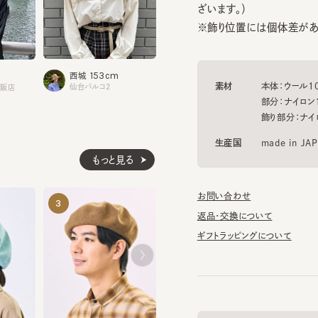
153cm
159cm
西城
鯉江
素材
本体：ウール100%
仙台パルコ2
店
タカシマヤゲートタワーモール
部分：ナイロン100
飾り部分：ナイロン1
生産国
made in JAPAN
もっと見る
お問い合わせ
HK SIMEON
DANNY SS
3
4
5
¥11,770
¥6,600
返品・交換について
ギフトラッピングについて
DANNY SS
帽子のマニュアル
¥7,150