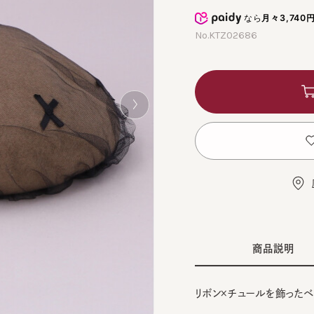
なら
月々3,740円
から
No.KTZ02686
カ
お
店舗
商品説明
リボン×チュールを飾ったベレー
■デザイン
BLA