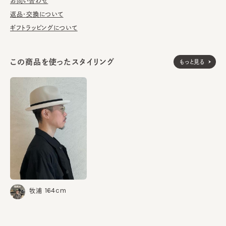
お問い合わせ
定評があり、一流メゾンの製品制作も手掛ける。ハンドメイドの丁
寧な作り、形の良さ、かぶり心地の良さ。160年以上続く歴史を受
返品・交換について
け継ぎ、今なお良いアイテムを作り続けている。
ギフトラッピングについて
ラビット100%
素材
この商品を使ったスタイリング
もっと見る
made in Italy
生産国
164cm
牧浦