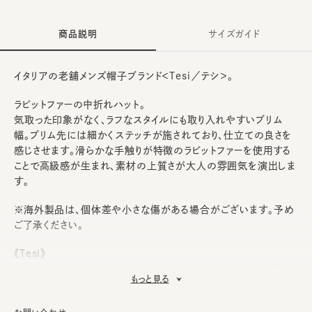
商品説明
サイズガイド
イタリアの老舗メンズ帽子ブランド＜Tesi／テシ＞。
ラビットファーの中折れハット。
気取った印象がなく、ラフなスタイルにも取り入れやすいブリム
幅。ブリム先には細かくステッチが施されており、仕立ての良さを
感じさせます。滑らかな手触りが特徴のラビットファーを使用する
ことで高級感が生まれ、素材の上質さが大人の雰囲気を演出しま
す。
※海外製品は、個体差や小さな傷がある場合がございます。予め
ご了承ください。
《Tesi》
1850年にイタリア・フィレンツェで創業された老舗の帽子専門ブ
もっと見る
ランド。創業者「Pietro Tesi」によりトスカーナ地方の特産品であ
るストローブレードのメーカーとして創業。クオリティーの高さには