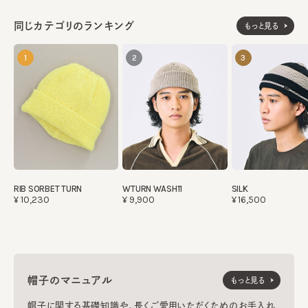
同じカテゴリのランキング
もっと見る
1
2
3
RIB SORBET TURN
WTURN WASH11
SILK
¥10,230
¥9,900
¥16,500
帽子のマニュアル
もっと見る
帽子に関する基礎知識や、長くご愛用いただくためのお手入れ