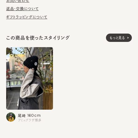
お問い合わせ
1903年、ジュリアナ・ミュールバウアーがウィーンに程近いフロリ
ツドルフで婦人帽子仕立て屋を創業。以後代々引き継がれ、200
返品・交換について
1年より4代目のクラウス氏がデザイナーとして就任。兄妹である
ギフトラッピングについて
マリーと共にメンズ・レディースのコレクションを手掛け、チロル帽
をベースに、柔軟な発想・素材でフレッシュかつモードなハットコ
レクションを提案している。
この商品を使ったスタイリング
もっと見る
ウール85% アルパカ15%
素材
made in Bosnia & Herzegovina
生産国
160cm
尾﨑
アミュプラザ博多