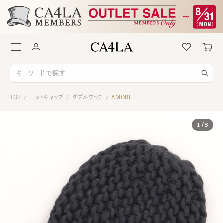
TOP
ニットキャップ
ダブルワッチ
AMORE
/
/
/
1
/
8