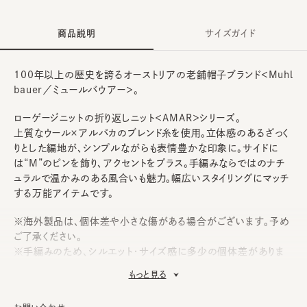
商品説明
サイズガイド
100年以上の歴史を誇るオーストリアの老舗帽子ブランド＜Muhl
bauer／ミュールバウアー＞。
ローゲージニットの折り返しニット＜AMAR＞シリーズ。
上質なウール×アルパカのブレンド糸を使用。立体感のあるざっく
りとした編地が、シンプルながらも表情豊かな印象に。サイドに
は“M”のピンを飾り、アクセントをプラス。手編みならではのナチ
ュラルで温かみのある風合いも魅力。幅広いスタイリングにマッチ
する万能アイテムです。
※海外製品は、個体差や小さな傷がある場合がございます。予め
ご了承ください。
※手編みのため、シルエット・サイズ感に多少の個体差がありま
す。
もっと見る
《Muhlbauer》