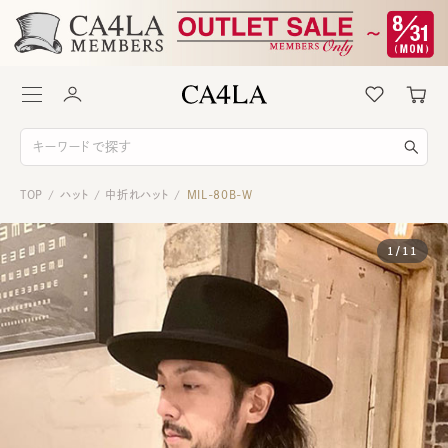
TOP
ハット
中折れハット
MIL-80B-W
/
/
/
1
/
11