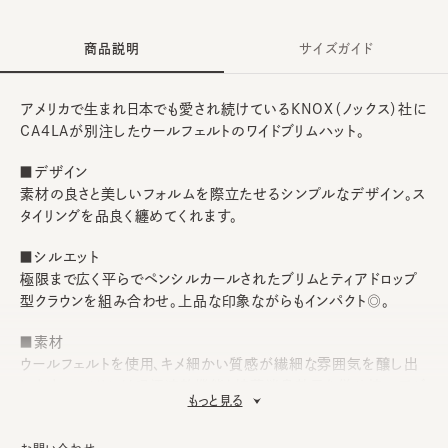
商品説明
サイズガイド
アメリカで生まれ日本でも愛され続けているKNOX（ノックス）社に
CA4LAが別注したウールフェルトのワイドブリムハット。
■デザイン
素材の良さと美しいフォルムを際立たせるシンプルなデザイン。ス
タイリングを品良く纏めてくれます。
■シルエット
極限まで広く平らでペンシルカールされたブリムとティアドロップ
型クラウンを組み合わせ。上品な印象ながらもインパクト◎。
■素材
ウールフェルトを使用、キメ細かい質感が繊細な雰囲気を醸し出
します。スベリには吸汗速乾機能と抗菌消臭効果を併せ持つアジ
もっと見る
ャスタースベリを搭載しているので、清潔度も高く、フィット感の微
調整が可能です。