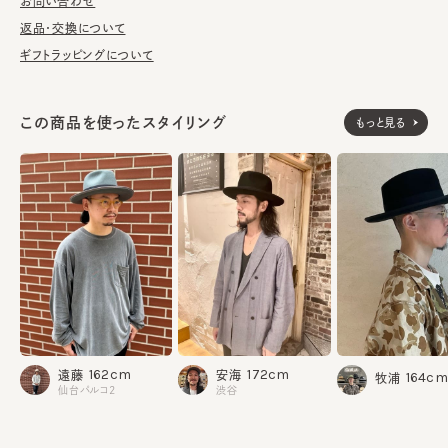
お問い合わせ
■お手入れ方法
返品・交換について
洗濯不可。汚れにつきましては、消臭・抗菌用のスプレーや、帽子
ギフトラッピングについて
が汚れてしまう前の対策として、汗止めのハットライナーのお勧め
しております。
この商品を使ったスタイリング
もっと見る
※サイズ調節スベリ仕様（サイズを小さくする際は、調節テープを
まっすぐ引き出してください。逆向きに引っ張るとスベリを破損する
可能性がございます。）
※ツバ幅には若干の個体差があります。
※素材の性質上、斑点のように小さな不純物がございます。予め
ご了承いただいた上でご購入ください。
ウール100%
素材
made in JAPAN
生産国
162cm
172cm
遠藤
安海
164cm
牧浦
仙台パルコ2
渋谷