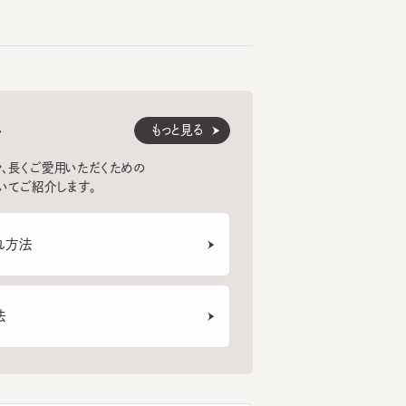
もっと見る
くご愛用いただくための
紹介します。
法
ェイス診断
トフォンのカメラを使ってフェイスタイプ
断。似合う帽子のご紹介から選び方のポ