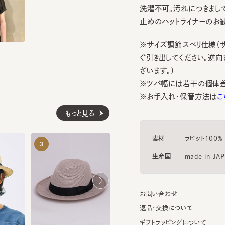
※サイズ調節スベリ仕様（サイズ
ぐ引き出してください。逆向きに
ざいます。）
※ツバ幅には若干の個体差があ
※お手入れ・保管方法は
こちら
もっと見る
素材
ラビット100%
TABIKAZE 6
KSZ-NAHB-
3
4
5
¥18,810
¥34,100
生産国
made in JAPAN
お問い合わせ
返品・交換について
ギフトラッピングについて
BF-65-LB626 2
¥25,740