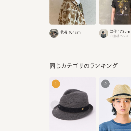
173cm
笠作
164cm
牧浦
心斎橋パルコ
同じカテゴリのランキング
1
2
ADAM6
TASOGARE 4
¥10,230
¥14,740