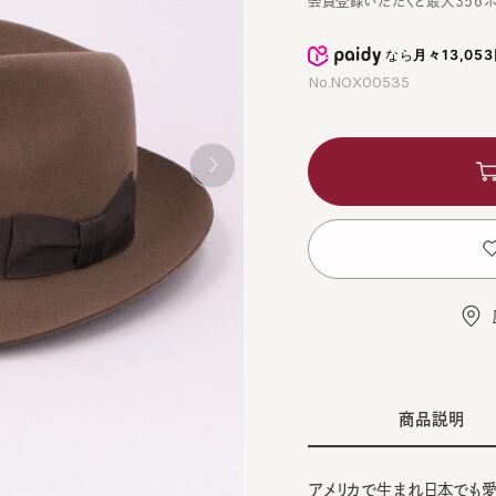
なら
月々13,053円
か
No.NOX00535
カ
お
店舗
商品説明
アメリカで生まれ日本でも愛され
CA4LAが別注したファーアン
BLA