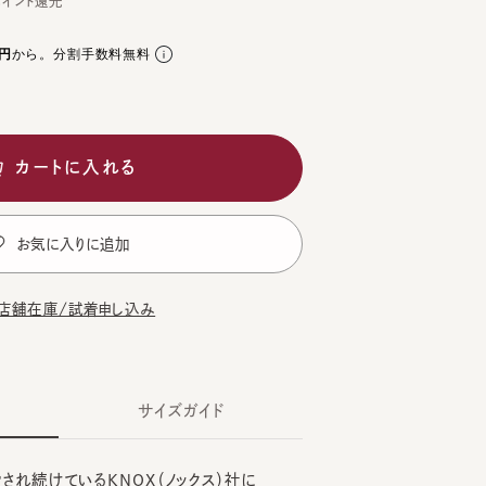
ら。分割手数料無料
ートに入れる
気に入りに追加
在庫/試着申し込み
サイズガイド
続けているKNOX（ノックス）社に
テロープの中折れハット。
CK
CHA