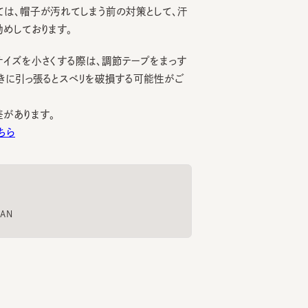
を小さくする際は、調節テープをまっす
引っ張るとスベリを破損する可能性がご
ります。
PA432 2
TASOGARE WIDE 4
KMC-45HB-LB684 2
BF-4
6
7
8
¥13,750
¥25,740
¥23