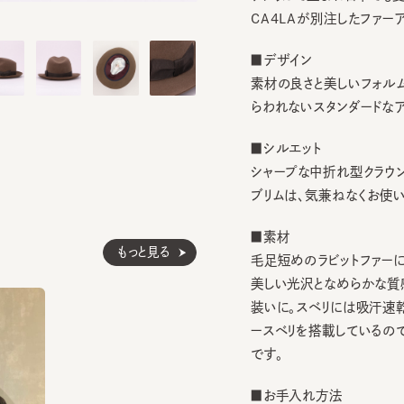
■デザイン
素材の良さと美しいフォルムを
らわれないスタンダードなアイテ
■シルエット
シャープな中折れ型クラウンとミ
ブリムは、気兼ねなくお使いいた
■素材
もっと見る
毛足短めのラビットファーに起
美しい光沢となめらかな質感が
装いに。スベリには吸汗速乾機
ースベリを搭載しているので、清
です。
■お手入れ方法
洗濯不可。汚れにつきましては
止めのハットライナーのお勧めし