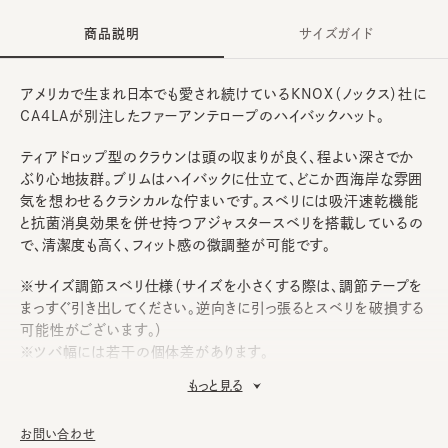
商品説明
サイズガイド
アメリカで生まれ日本でも愛され続けているKNOX（ノックス）社に
CA4LAが別注したファーアンテロープのハイバックハット。
ティアドロップ型のクラウンは頭の収まりが良く、程よい深さでか
ぶり心地抜群。ブリムはハイバックに仕立て、どこか西海岸な雰囲
気を想わせるクラシカルな佇まいです。スベリには吸汗速乾機能
と抗菌消臭効果を併せ持つアジャスタースベリを搭載しているの
で、清潔度も高く、フィット感の微調整が可能です。
※サイズ調節スベリ仕様（サイズを小さくする際は、調節テープを
まっすぐ引き出してください。逆向きに引っ張るとスベリを破損する
可能性がございます。）
※ツバ幅には若干の個体差があります。
※素材の性質上、斑点のように小さな混入物がございます。予め
もっと見る
ご了承いただいた上でご購入ください。
お問い合わせ