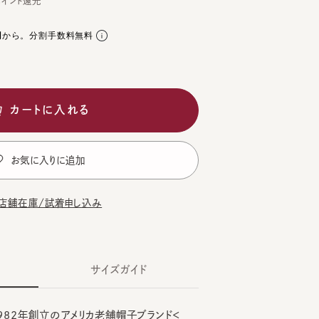
。分割手数料無料
ートに入れる
気に入りに追加
在庫/試着申し込み
サイズガイド
982年創立のアメリカ老舗帽子ブランド＜
クハット＞。
Y