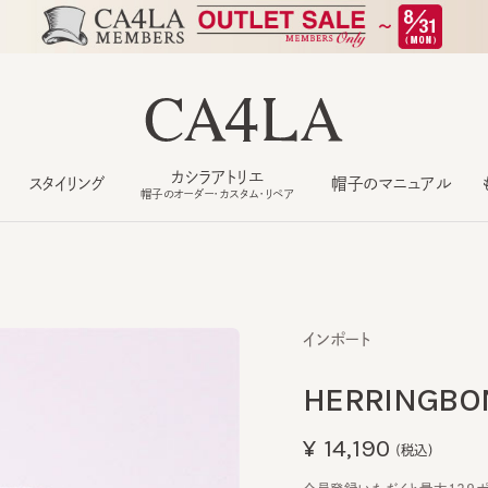
カシラアトリエ
スタイリング
帽子のマニュアル
もっ
帽子のオーダー・カスタム・リペア
インポート
HERRINGBONE
¥14,190
(税込)
会員登録いただくと最大129ポイン