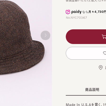
なら
月々4,730円
から
No.NYC70367
カ
お
店舗
商品説明
Made In U.S.Aを貫く、1
NEW YORK HAT／ニューヨー
GRA