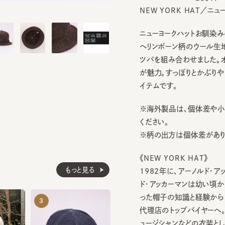
ニューヨークハットお馴染みのメト
ヘリンボーン柄のウール生地を
ツバを組み合わせました。オー
が魅力。すっぽりとかぶりやす
イテムです。
※海外製品は、個体差や小さな
ください。
※柄の出方は個体差があります
《NEW YORK HAT》
もっと見る
1982年に、アーノルド・アッカ
ド・アッカーマンは幼い頃から父
った帽子の知識と経験から196
C4L THERMO METRO
TRAVEL CR
3
4
5
¥13,200
¥13,200
代理店のトップバイヤーへ。ブラ
ュージシャンなどの衣装として帽
定番スタイルの帽子のラインナッ