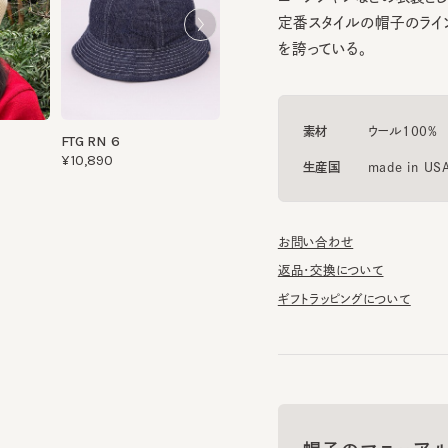
を誇っている。
素材
ウール100%
FTG RN 6
¥10,890
生産国
made in USA
お問い合わせ
返品・交換について
ギフトラッピングについて
帽子のマニュアル
帽子に関する基礎知識や、長