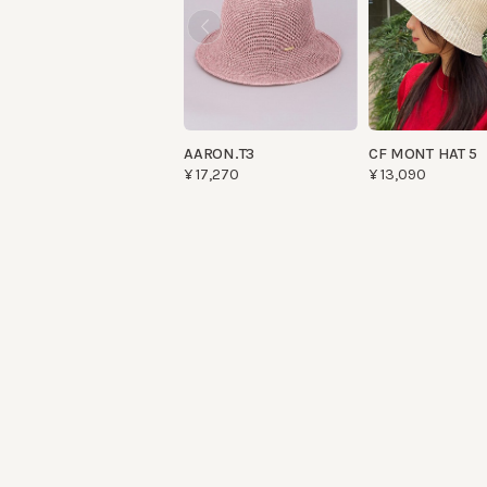
AARON.T3
CF MONT HAT 5
¥17,270
¥13,090