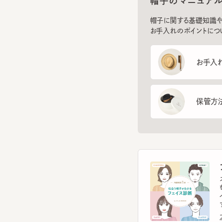
お手入れのポイントについてご
お手入れ方
保管方法
フ
スマー
を診
イント
す。
フェ