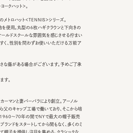
ロハット＜TENNIS＞シリーズ。
使用。丸型の6枚ハギクラウンと下向きの
ルドスクールな雰囲気を感じさせる佇まい
く、性別を問わずお使いいただける万能ア
傷がある場合がございます。予めご了承
。
ーマンと妻バーバラにより創立。アーノル
のキャップ工場で働いており、そこから培
0～70年の間でNYで最大の帽子販売
OCHET
FTG RN 5
ELMER
NATA
6
7
8
¥10,890
¥10,230
¥12
ンドをスタートしてから間もなく、多くのミ
子を提供し注目を集める。クラシックな
プで、1982年の創業以来、根強い人気